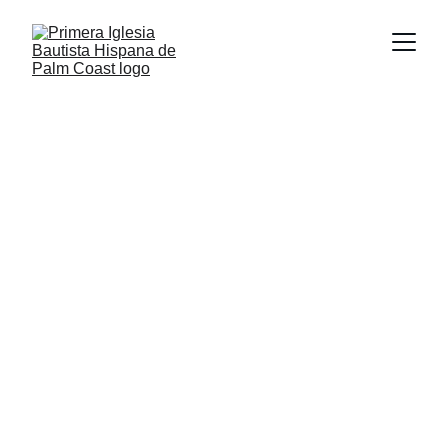
PREGUNT
AS 
FREcUENT